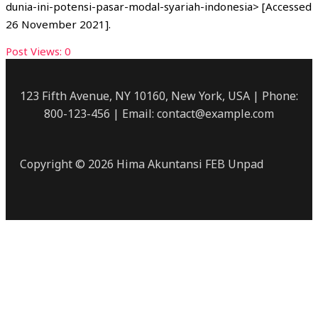
dunia-ini-potensi-pasar-modal-syariah-indonesia> [Accessed
26 November 2021].
Post Views:
0
123 Fifth Avenue, NY 10160, New York, USA | Phone:
800-123-456 | Email: contact@example.com
Copyright © 2026 Hima Akuntansi FEB Unpad