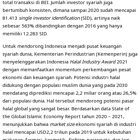
total transaksi di BEI. Jumlah investor syariah juga
bertumbuh konsisten, dimana sampai 2020 sudah mencapai
81.413
single investor identification
(SID), artinya naik
sebesar 563% dibandingkan dengan 2016 yang hanya
memiliki 12.283 SID.
Untuk mendorong Indonesia menjadi pusat keuangan
syariah dunia, Kementerian Perindustrian (Kemenperin) juga
menyelenggarakan Indonesia
Halal Industry Award
2021
dengan memanfaatkan momentum perkembangan pesat
ekonomi dan keuangan syariah. Potensi industri halal
didukung dengan populasi muslim dunia yang pada 2030
mendatang diprediksi mencapai 2,2 miliar orang atau 26,5%
dari populasi dunia. Hal tersebut mendorong potensi pasar
halal global yang sangat besar. Berdasarkan data State of
the Global Islamic Economy Report tahun 2020 – 2021,
menunjukkan bahwa
market size
ekonomi syariah di industri
halal mencapai USD2,2 triliun pada 2019 untuk kebutuhan
makanan, farmasi, kosmetik,
fashion
, pariwisata, dan lain-