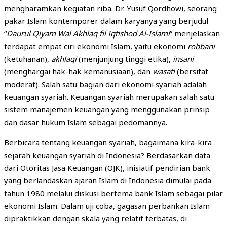
mengharamkan kegiatan riba. Dr. Yusuf Qordhowi, seorang
pakar Islam kontemporer dalam karyanya yang berjudul
“
Daurul Qiyam Wal Akhlaq fil Iqtishod Al-Islami
” menjelaskan
terdapat empat ciri ekonomi Islam, yaitu ekonomi
robbani
(ketuhanan),
akhlaqi
(menjunjung tinggi etika),
insani
(menghargai hak-hak kemanusiaan)
,
dan
wasati
(bersifat
moderat). Salah satu bagian dari ekonomi syariah adalah
keuangan syariah. Keuangan syariah merupakan salah satu
sistem manajemen keuangan yang menggunakan prinsip
dan dasar hukum Islam sebagai pedomannya.
Berbicara tentang keuangan syariah, bagaimana kira-kira
sejarah keuangan syariah di Indonesia? Berdasarkan data
dari Otoritas Jasa Keuangan (OJK), inisiatif pendirian bank
yang berlandaskan ajaran Islam di Indonesia dimulai pada
tahun 1980 melalui diskusi bertema bank Islam sebagai pilar
ekonomi Islam. Dalam uji coba, gagasan perbankan Islam
dipraktikkan dengan skala yang relatif terbatas, di